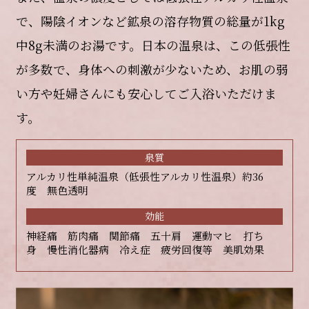
で、陽陰イオンなど鉱泉の溶存物質の総量が1kg
中8g未満のお湯です。日本の温泉は、この低張性
が多数で、身体への刺激が少ないため、お肌の弱
い方や妊婦さんにも安心してご入浴いただけま
す。
泉質
アルカリ性単純温泉（低張性アルカリ性温泉）約36
度 無色透明
効能
神経痛 筋肉痛 関節痛 五十肩 運動マヒ 打ち
身 慢性消化器病 冷え症 疲労回復等 美肌効果