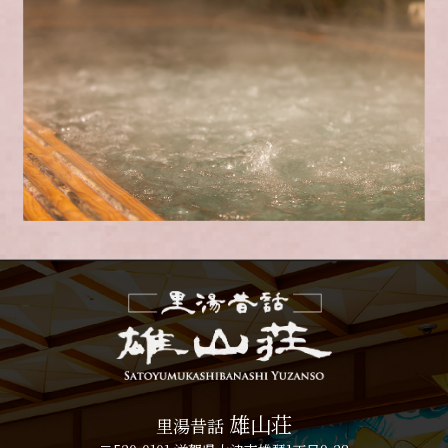
雄山荘
里湯昔話