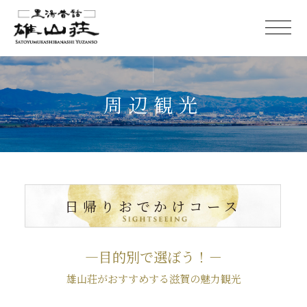
周辺観光
日帰りおでかけコース
―目的別で選ぼう！－
雄山荘がおすすめする滋賀の魅力観光