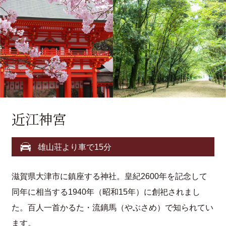
近江神宮
雄山荘より車で15分
滋賀県大津市に鎮座する神社。皇紀2600年を記念して
同年に相当する1940年（昭和15年）に創祀されまし
た。百人一首かるた・流鏑馬（やぶさめ）で知られてい
ます。