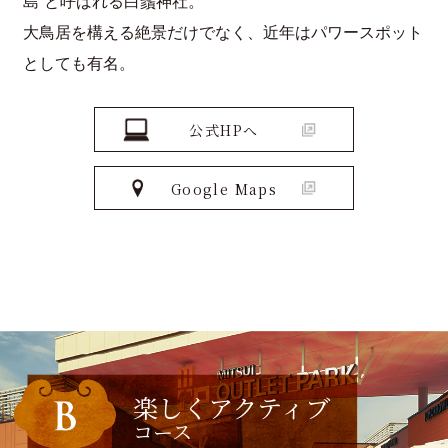
島”と呼ばれる白鬚神社。
大鳥居を構える絶景だけでなく、近年はパワースポット
としても有名。
公式HPへ
Google Maps
楽しくアクティブ
コース