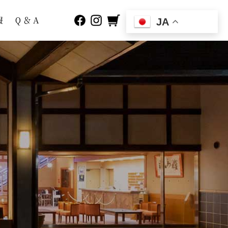
報
Q ＆ A
JA