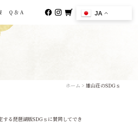
報
Q ＆ A
JA
ホーム
>
雄山荘のSDGｓ
定する琵琶湖版SDGｓに賛同してでき