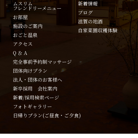
ムスリム
新着情報
フレンドリーメニュー
ブログ
お部屋
滋賀の地酒
施設のご案内
自家菜園収穫体験
おごと温泉
アクセス
Q ＆ A
完全事前予約制マッサージ
団体向けプラン
法人・団体のお客様へ
新卒採用 会社案内
新着/採用検索ページ
フォトギャラリー
日帰りプラン(ご昼食・ご夕食)