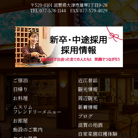
〒520-0101 滋賀県大津市雄琴1丁目9-28
TEL 077-578-1144 FAX 077-579-4029
ご宿泊
近江昔話
日帰り
観光情報
お料理
周辺観光
ムスリム
新着情報
フレンドリーメニュー
ブログ
お部屋
滋賀の地酒
施設のご案内
自家菜園収穫体験