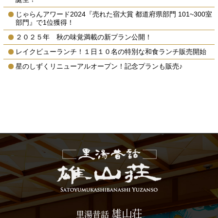
じゃらんアワード2024『売れた宿大賞 都道府県部門 101~300室
部門』で1位獲得！
２０２５年 秋の味覚満載の新プラン公開！
レイクビューランチ！１日１０名の特別な和食ランチ販売開始
星のしずくリニューアルオープン！記念プランも販売♪
雄山荘
里湯昔話