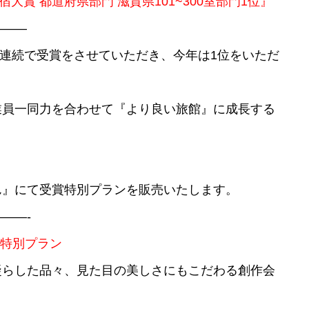
宿大賞 都道府県部門 滋賀県
101~300
室部門
1
位』
———
年連続で受賞をさせていただき、今年は1位をいただ
業員一同力を合わせて『より良い旅館』に成長する
ん』にて受賞特別プランを販売いたします。
——-
う特別プラン
凝らした品々、見た目の美しさにもこだわる創作会