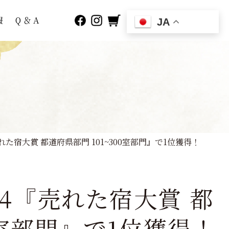
報
Q ＆ A
JA
れた宿大賞 都道府県部門 101~300室部門』で1位獲得！
4『売れた宿大賞 都
0室部門』で1位獲得！