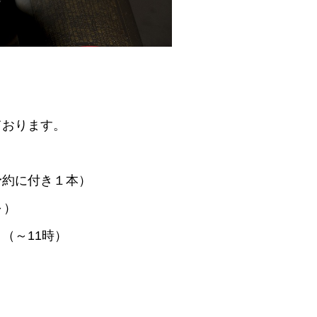
ております。
予約に付き１本）
～）
（～11時）