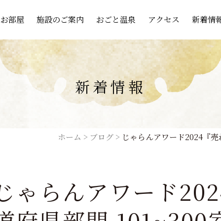
お部屋
施設のご案内
おごと温泉
アクセス
新着情
新着情報
ホーム
>
ブログ
>
じゃらんアワード2024『売
じゃらんアワード202
道府県部門 101~30