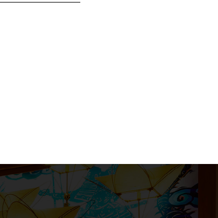
——————————