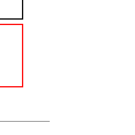
——————————