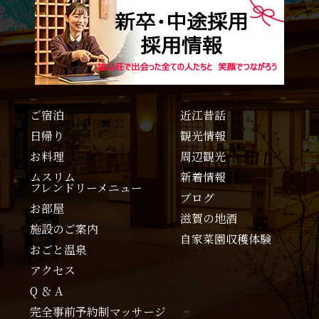
ご宿泊
近江昔話
日帰り
観光情報
お料理
周辺観光
ムスリム
新着情報
フレンドリーメニュー
ブログ
お部屋
滋賀の地酒
施設のご案内
自家菜園収穫体験
おごと温泉
アクセス
Q ＆ A
完全事前予約制マッサージ