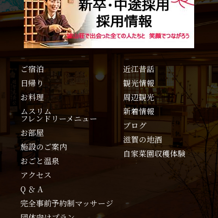
ご宿泊
近江昔話
日帰り
観光情報
お料理
周辺観光
ムスリム
新着情報
フレンドリーメニュー
ブログ
お部屋
滋賀の地酒
施設のご案内
自家菜園収穫体験
おごと温泉
アクセス
Q ＆ A
完全事前予約制マッサージ
団体向けプラン