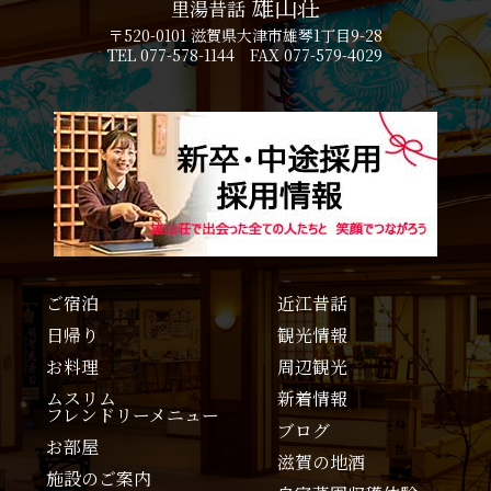
雄山荘
里湯昔話
〒520-0101 滋賀県大津市雄琴1丁目9-28
TEL 077-578-1144 FAX 077-579-4029
ご宿泊
近江昔話
日帰り
観光情報
お料理
周辺観光
ムスリム
新着情報
フレンドリーメニュー
ブログ
お部屋
滋賀の地酒
施設のご案内